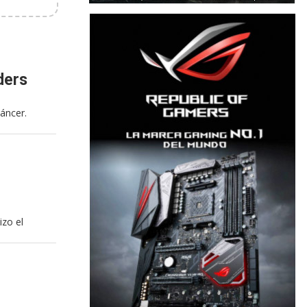
ders
cáncer.
izo el