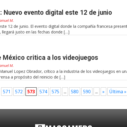
: Nuevo evento digital este 12 de junio
amuel M.
ste 12 de junio. El evento digital donde la compañía francesa presen
llegará justo en las fechas donde […]
e México critica a los videojuegos
amuel M.
Manuel Lopez Obrador, crítico a la industria de los videojuegos en un
rensa a propósito del reinicio de […]
571
572
573
574
575
...
580
590
...
»
Última »