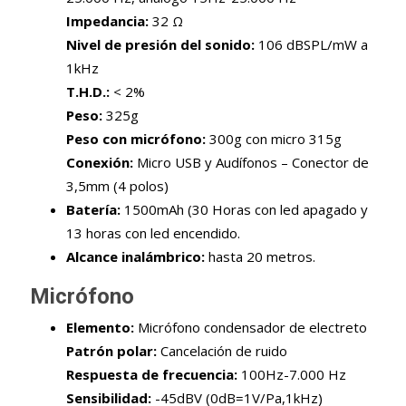
Impedancia:
32 Ω
Nivel de presión del sonido:
106 dBSPL/mW a
1kHz
T.H.D.:
< 2%
Peso:
325g
Peso con micrófono:
300g con micro 315g
Conexión:
Micro USB y Audífonos – Conector de
3,5mm (4 polos)
Batería:
1500mAh (30 Horas con led apagado y
13 horas con led encendido.
Alcance inalámbrico:
hasta 20 metros.
Micrófono
Elemento:
Micrófono condensador de electreto
Patrón polar:
Cancelación de ruido
Respuesta de frecuencia:
100Hz-7.000 Hz
Sensibilidad:
-45dBV (0dB=1V/Pa,1kHz)