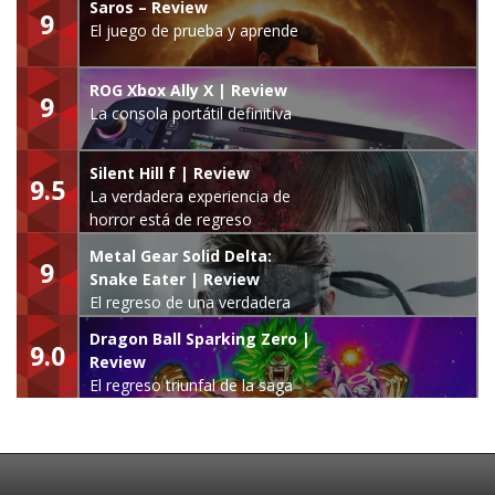
Saros – Review
9
El juego de prueba y aprende
ROG Xbox Ally X | Review
9
La consola portátil definitiva
Silent Hill f | Review
9.5
La verdadera experiencia de
horror está de regreso
Metal Gear Solid Delta:
9
Snake Eater | Review
El regreso de una verdadera
leyenda
Dragon Ball Sparking Zero |
9.0
Review
El regreso triunfal de la saga
Budokai Tenkaichi