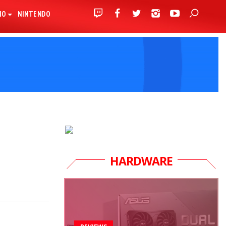
IO
NINTENDO
HARDWARE