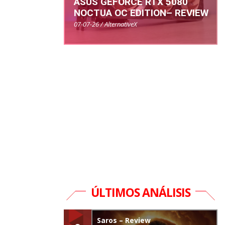
ASUS GEFORCE RTX 5080
NOCTUA OC EDITION– REVIEW
07-07-26 / AlternativeX
ÚLTIMOS ANÁLISIS
Saros – Review