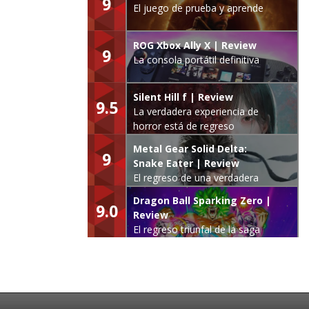
9
El juego de prueba y aprende
ROG Xbox Ally X | Review
9
La consola portátil definitiva
Silent Hill f | Review
9.5
La verdadera experiencia de
horror está de regreso
Metal Gear Solid Delta:
9
Snake Eater | Review
El regreso de una verdadera
leyenda
Dragon Ball Sparking Zero |
9.0
Review
El regreso triunfal de la saga
Budokai Tenkaichi