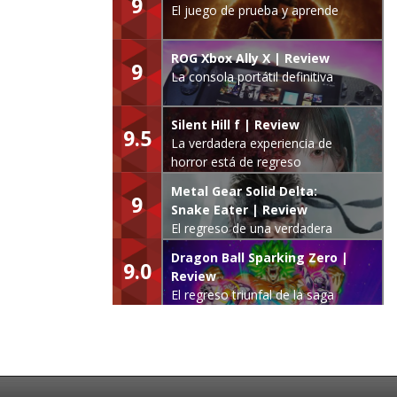
9
El juego de prueba y aprende
ROG Xbox Ally X | Review
9
La consola portátil definitiva
Silent Hill f | Review
9.5
La verdadera experiencia de
horror está de regreso
Metal Gear Solid Delta:
9
Snake Eater | Review
El regreso de una verdadera
leyenda
Dragon Ball Sparking Zero |
9.0
Review
El regreso triunfal de la saga
Budokai Tenkaichi