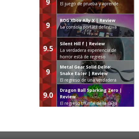
9
El juego de prueba y aprende
ROG Xbox Ally X | Review
9
La consola portátil definitiva
Silent Hill f | Review
9.5
La verdadera experiencia de
horror está de regreso
Metal Gear Solid Delta:
9
Snake Eater | Review
El regreso de una verdadera
leyenda
Dragon Ball Sparking Zero |
9.0
Review
El regreso triunfal de la saga
Budokai Tenkaichi