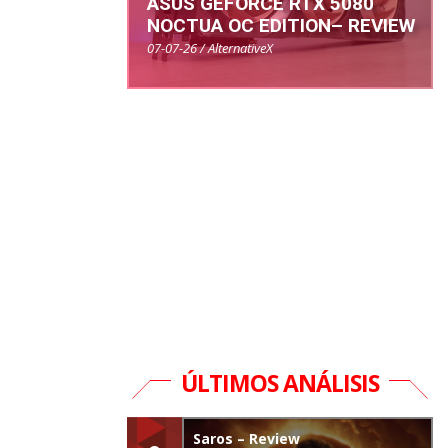
ASUS GEFORCE RTX 5080
NOCTUA OC EDITION– REVIEW
07-07-26 / AlternativeX
ÚLTIMOS ANÁLISIS
Saros – Review