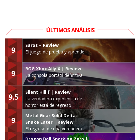
ÚLTIMOS ANÁLISIS
Saros – Review
9
El juego de prueba y aprende
ROG Xbox Ally X | Review
9
La consola portátil definitiva
Silent Hill f | Review
9.5
La verdadera experiencia de
horror está de regreso
Metal Gear Solid Delta:
9
Snake Eater | Review
El regreso de una verdadera
leyenda
Dragon Ball Sparking Zero |