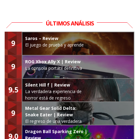
ÚLTIMOS ANÁLISIS
Saros – Review
9
El juego de prueba y aprende
ROG Xbox Ally X | Review
9
La consola portátil definitiva
Silent Hill f | Review
9.5
La verdadera experiencia de
horror está de regreso
Metal Gear Solid Delta:
9
Snake Eater | Review
El regreso de una verdadera
leyenda
Dragon Ball Sparking Zero |
9.0
Review