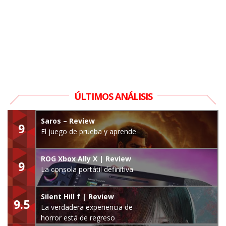
ÚLTIMOS ANÁLISIS
Saros – Review
9
El juego de prueba y aprende
ROG Xbox Ally X | Review
9
La consola portátil definitiva
Silent Hill f | Review
9.5
La verdadera experiencia de
horror está de regreso