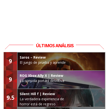
ÚLTIMOS ANÁLISIS
Saros – Review
9
El juego de prueba y aprende
ROG Xbox Ally X | Review
9
La consola portátil definitiva
Silent Hill f | Review
9.5
La verdadera experiencia de
horror está de regreso