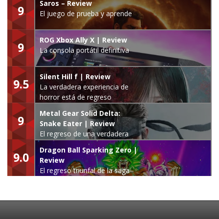
Saros – Review
9
El juego de prueba y aprende
ROG Xbox Ally X | Review
9
La consola portátil definitiva
Silent Hill f | Review
9.5
La verdadera experiencia de
horror está de regreso
Metal Gear Solid Delta:
9
Snake Eater | Review
El regreso de una verdadera
leyenda
Dragon Ball Sparking Zero |
9.0
Review
El regreso triunfal de la saga
Budokai Tenkaichi