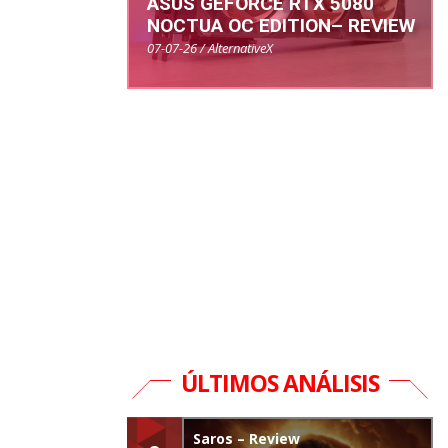
ASUS GEFORCE RTX 5080
NOCTUA OC EDITION– REVIEW
07-07-26 / AlternativeX
ÚLTIMOS ANÁLISIS
Saros – Review