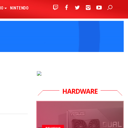
IO
NINTENDO
HARDWARE