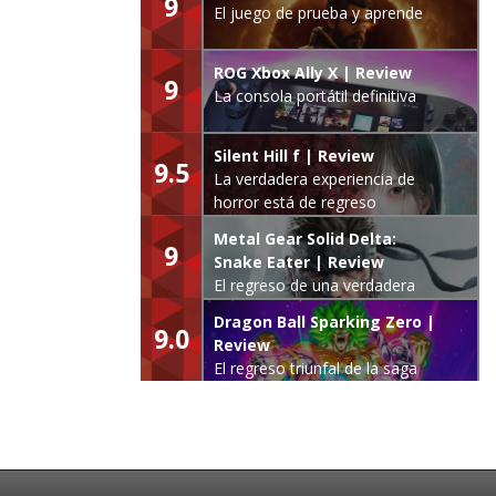
9
El juego de prueba y aprende
ROG Xbox Ally X | Review
9
La consola portátil definitiva
Silent Hill f | Review
9.5
La verdadera experiencia de
horror está de regreso
Metal Gear Solid Delta:
9
Snake Eater | Review
El regreso de una verdadera
leyenda
Dragon Ball Sparking Zero |
9.0
Review
El regreso triunfal de la saga
Budokai Tenkaichi