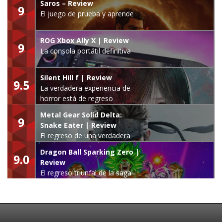
Saros – Review
9
El juego de prueba y aprende
ROG Xbox Ally X | Review
9
La consola portátil definitiva
Silent Hill f | Review
9.5
La verdadera experiencia de
horror está de regreso
Metal Gear Solid Delta:
9
Snake Eater | Review
El regreso de una verdadera
leyenda
Dragon Ball Sparking Zero |
9.0
Review
El regreso triunfal de la saga
Budokai Tenkaichi