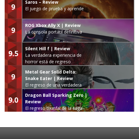
Saros – Review
9
El juego de prueba y aprende
ROG Xbox Ally X | Review
9
La consola portátil definitiva
Silent Hill f | Review
9.5
La verdadera experiencia de
horror está de regreso
Metal Gear Solid Delta:
9
Snake Eater | Review
El regreso de una verdadera
leyenda
Dragon Ball Sparking Zero |
9.0
Review
El regreso triunfal de la saga
Budokai Tenkaichi