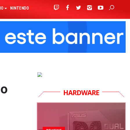
IO
NINTENDO
do
HARDWARE