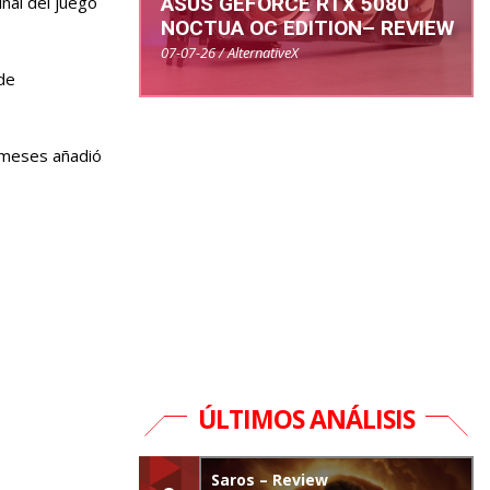
ASUS GEFORCE RTX 5080
inal del juego
NOCTUA OC EDITION– REVIEW
07-07-26 / AlternativeX
de
s meses añadió
ÚLTIMOS ANÁLISIS
Saros – Review