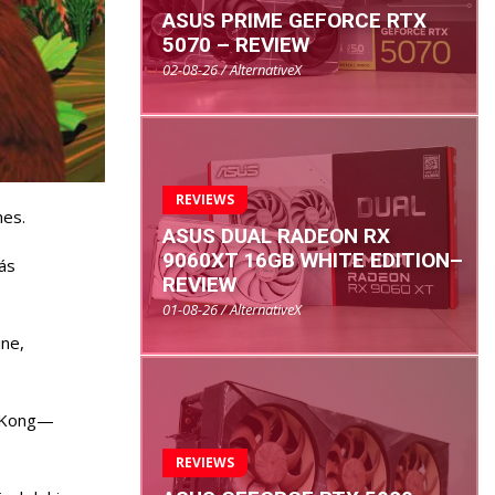
ASUS PRIME GEFORCE RTX
5070 – REVIEW
02-08-26 / AlternativeX
REVIEWS
mes.
ASUS DUAL RADEON RX
9060XT 16GB WHITE EDITION–
ás
REVIEW
01-08-26 / AlternativeX
ine,
y Kong—
REVIEWS