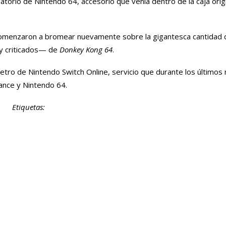
gatorio de Nintendo 64, accesorio que venía dentro de la caja orig
 comenzaron a bromear nuevamente sobre la gigantesca cantidad 
—y criticados— de
Donkey Kong 64
.
 retro de Nintendo Switch Online, servicio que durante los último
nce y Nintendo 64.
Etiquetas: