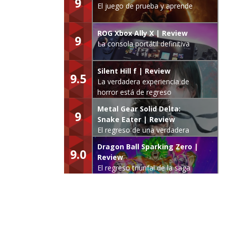
9
El juego de prueba y aprende
ROG Xbox Ally X | Review
9
La consola portátil definitiva
Silent Hill f | Review
9.5
La verdadera experiencia de
horror está de regreso
Metal Gear Solid Delta:
9
Snake Eater | Review
El regreso de una verdadera
leyenda
Dragon Ball Sparking Zero |
9.0
Review
El regreso triunfal de la saga
Budokai Tenkaichi