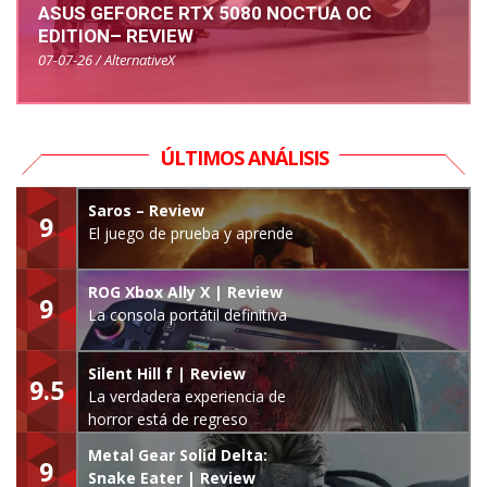
ASUS GEFORCE RTX 5080 NOCTUA OC
EDITION– REVIEW
07-07-26 / AlternativeX
ÚLTIMOS ANÁLISIS
Saros – Review
9
El juego de prueba y aprende
ROG Xbox Ally X | Review
9
La consola portátil definitiva
Silent Hill f | Review
9.5
La verdadera experiencia de
horror está de regreso
Metal Gear Solid Delta:
9
Snake Eater | Review