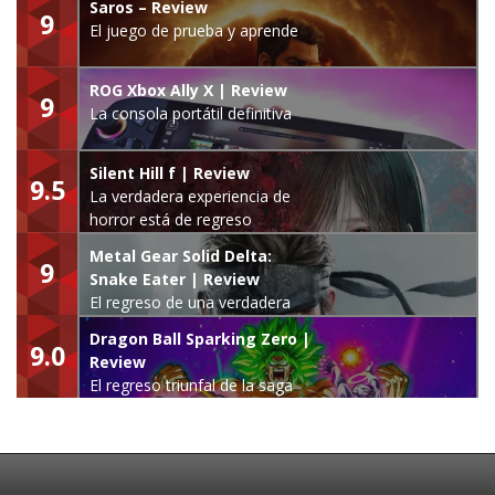
Saros – Review
9
El juego de prueba y aprende
ROG Xbox Ally X | Review
9
La consola portátil definitiva
Silent Hill f | Review
9.5
La verdadera experiencia de
horror está de regreso
Metal Gear Solid Delta:
9
Snake Eater | Review
El regreso de una verdadera
leyenda
Dragon Ball Sparking Zero |
9.0
Review
El regreso triunfal de la saga
Budokai Tenkaichi