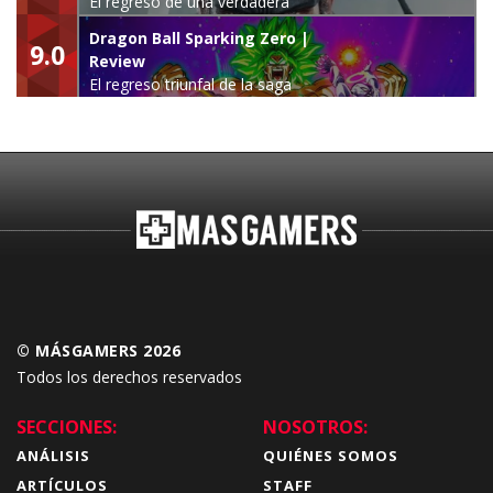
El regreso de una verdadera
leyenda
Dragon Ball Sparking Zero |
9.0
Review
El regreso triunfal de la saga
Budokai Tenkaichi
© MÁSGAMERS 2026
Todos los derechos reservados
SECCIONES:
NOSOTROS:
ANÁLISIS
QUIÉNES SOMOS
ARTÍCULOS
STAFF