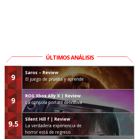
ÚLTIMOS ANÁLISIS
Saros – Review
9
El juego de prueba y aprende
ROG Xbox Ally X | Review
9
La consola portátil definitiva
Silent Hill f | Review
9.5
La verdadera experiencia de
horror está de regreso