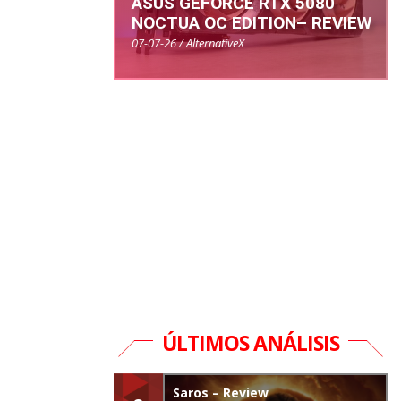
ASUS GEFORCE RTX 5080
NOCTUA OC EDITION– REVIEW
07-07-26 / AlternativeX
ÚLTIMOS ANÁLISIS
Saros – Review