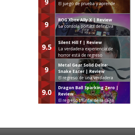
9
El juego de prueba y aprende
ROG Xbox Ally X | Review
9
La consola portátil definitiva
Silent Hill f | Review
9.5
La verdadera experiencia de
horror está de regreso
Metal Gear Solid Delta:
9
Snake Eater | Review
El regreso de una verdadera
leyenda
Dragon Ball Sparking Zero |
9.0
Review
El regreso triunfal de la saga
Budokai Tenkaichi