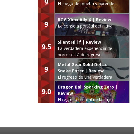
9
El juego de prueba y aprende
ROG Xbox Ally X | Review
9
La consola portátil definitiva
Silent Hill f | Review
9.5
La verdadera experiencia de
horror está de regreso
Metal Gear Solid Delta:
9
Snake Eater | Review
El regreso de una verdadera
leyenda
Dragon Ball Sparking Zero |
9.0
Review
El regreso triunfal de la saga
Budokai Tenkaichi