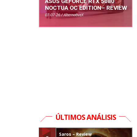
ASUS GEFORCE RTX 5080
NOCTUA OC EDITION– REVIEW
07-07-26 / AlternativeX
ÚLTIMOS ANÁLISIS
Saros – Review