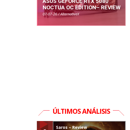
ASUS GEFORCE RTX 5080
NOCTUA OC EDITION– REVIEW
07-07-26 / AlternativeX
ÚLTIMOS ANÁLISIS
Saros – Review