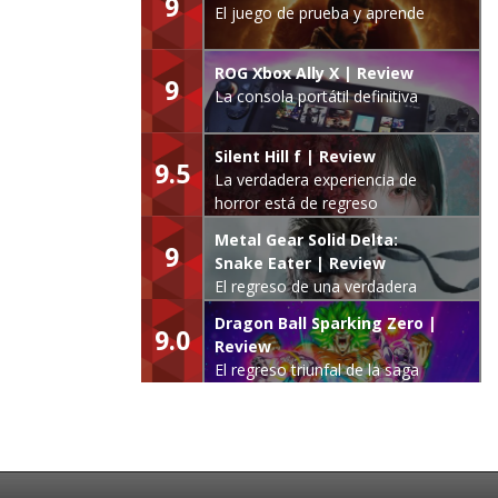
9
El juego de prueba y aprende
ROG Xbox Ally X | Review
9
La consola portátil definitiva
Silent Hill f | Review
9.5
La verdadera experiencia de
horror está de regreso
Metal Gear Solid Delta:
9
Snake Eater | Review
El regreso de una verdadera
leyenda
Dragon Ball Sparking Zero |
9.0
Review
El regreso triunfal de la saga
Budokai Tenkaichi