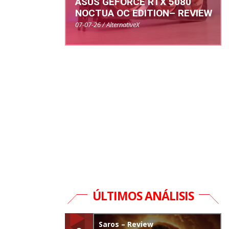
ASUS GEFORCE RTX 5080
NOCTUA OC EDITION– REVIEW
07-07-26 / AlternativeX
ÚLTIMOS ANÁLISIS
Saros – Review