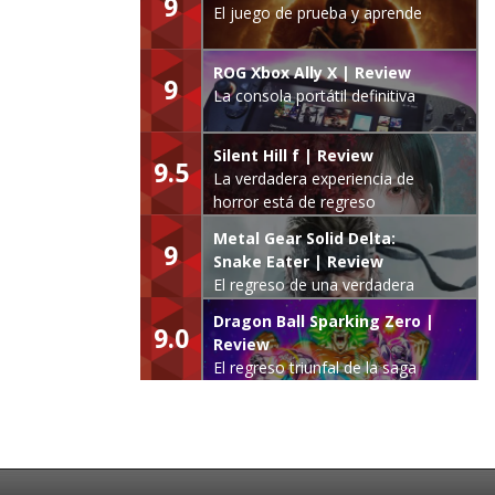
9
El juego de prueba y aprende
ROG Xbox Ally X | Review
9
La consola portátil definitiva
Silent Hill f | Review
9.5
La verdadera experiencia de
horror está de regreso
Metal Gear Solid Delta:
9
Snake Eater | Review
El regreso de una verdadera
leyenda
Dragon Ball Sparking Zero |
9.0
Review
El regreso triunfal de la saga
Budokai Tenkaichi