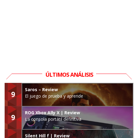
ÚLTIMOS ANÁLISIS
Saros – Review
9
El juego de prueba y aprende
ROG Xbox Ally X | Review
9
La consola portátil definitiva
Silent Hill f | Review