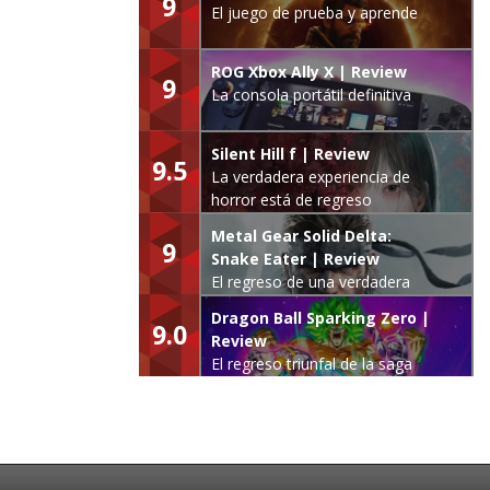
9
El juego de prueba y aprende
ROG Xbox Ally X | Review
9
La consola portátil definitiva
Silent Hill f | Review
9.5
La verdadera experiencia de
horror está de regreso
Metal Gear Solid Delta:
9
Snake Eater | Review
El regreso de una verdadera
leyenda
Dragon Ball Sparking Zero |
9.0
Review
El regreso triunfal de la saga
Budokai Tenkaichi