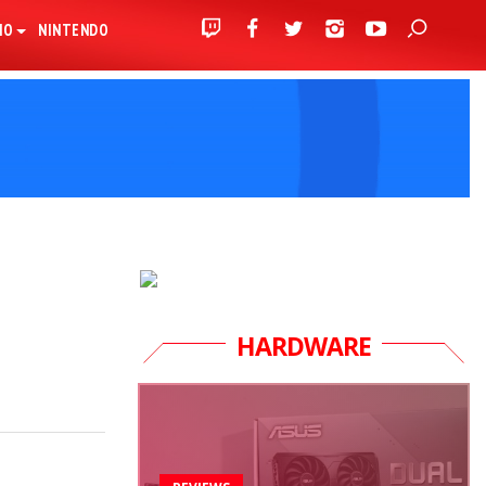
IO
NINTENDO
HARDWARE