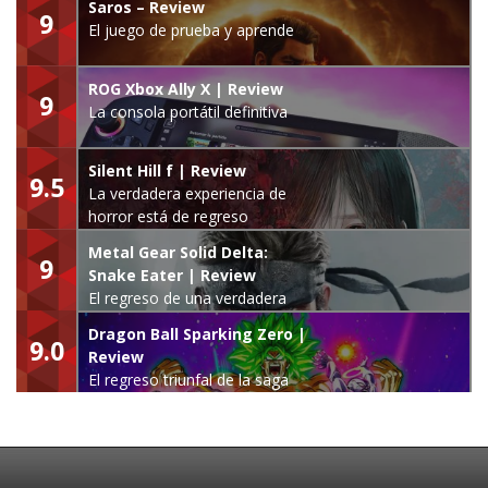
Saros – Review
9
El juego de prueba y aprende
ROG Xbox Ally X | Review
9
La consola portátil definitiva
Silent Hill f | Review
9.5
La verdadera experiencia de
horror está de regreso
Metal Gear Solid Delta:
9
Snake Eater | Review
El regreso de una verdadera
leyenda
Dragon Ball Sparking Zero |
9.0
Review
El regreso triunfal de la saga
Budokai Tenkaichi