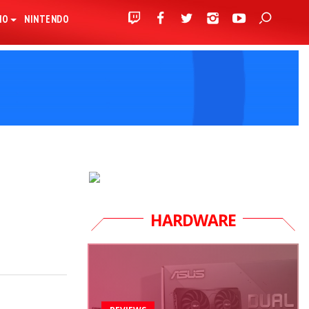
IO
NINTENDO
HARDWARE