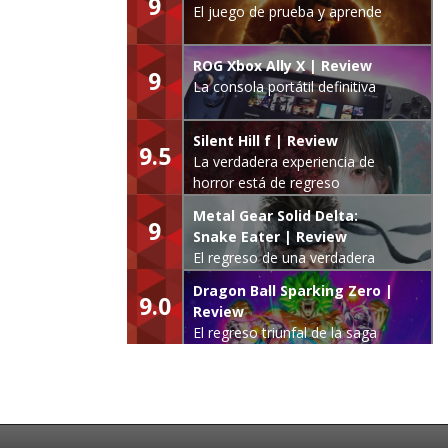
9
El juego de prueba y aprende
ROG Xbox Ally X | Review
9
La consola portátil definitiva
Silent Hill f | Review
9.5
La verdadera experiencia de
horror está de regreso
Metal Gear Solid Delta:
9
Snake Eater | Review
El regreso de una verdadera
leyenda
Dragon Ball Sparking Zero |
9.0
Review
El regreso triunfal de la saga
Budokai Tenkaichi