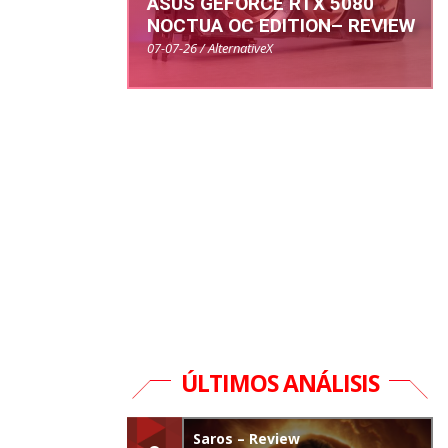
ASUS GEFORCE RTX 5080
NOCTUA OC EDITION– REVIEW
07-07-26 / AlternativeX
ÚLTIMOS ANÁLISIS
Saros – Review