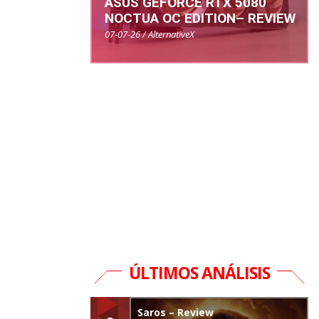
ASUS GEFORCE RTX 5080
NOCTUA OC EDITION– REVIEW
07-07-26 / AlternativeX
ÚLTIMOS ANÁLISIS
Saros – Review