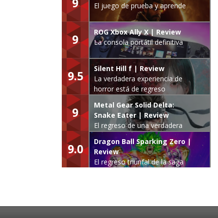
9
El juego de prueba y aprende
ROG Xbox Ally X | Review
9
La consola portátil definitiva
Silent Hill f | Review
9.5
La verdadera experiencia de
horror está de regreso
Metal Gear Solid Delta:
9
Snake Eater | Review
El regreso de una verdadera
leyenda
Dragon Ball Sparking Zero |
9.0
Review
El regreso triunfal de la saga
Budokai Tenkaichi