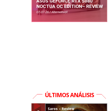
ASUS GEFORCE RTX 5080
NOCTUA OC EDITION– REVIEW
07-07-26 / AlternativeX
ÚLTIMOS ANÁLISIS
Saros – Review