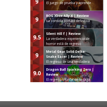
9
El juego de prueba y aprende
ROG Xbox Ally X | Review
9
La consola portátil definitiva
Silent Hill f | Review
9.5
La verdadera experiencia de
horror está de regreso
Metal Gear Solid Delta:
9
Snake Eater | Review
El regreso de una verdadera
leyenda
Dragon Ball Sparking Zero |
9.0
Review
El regreso triunfal de la saga
Budokai Tenkaichi