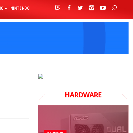
IO
NINTENDO
HARDWARE