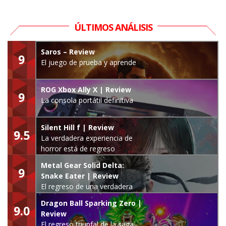
ÚLTIMOS ANÁLISIS
Saros – Review
9
El juego de prueba y aprende
ROG Xbox Ally X | Review
9
La consola portátil definitiva
Silent Hill f | Review
9.5
La verdadera experiencia de
horror está de regreso
Metal Gear Solid Delta:
9
Snake Eater | Review
El regreso de una verdadera
leyenda
Dragon Ball Sparking Zero |
9.0
Review
El regreso triunfal de la saga