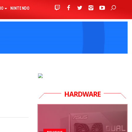
IO
NINTENDO
HARDWARE