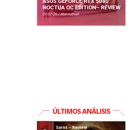
ASUS GEFORCE RTX 5080
NOCTUA OC EDITION– REVIEW
07-07-26 / AlternativeX
ÚLTIMOS ANÁLISIS
Saros – Review