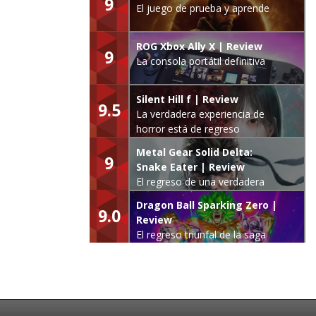
9
El juego de prueba y aprende
ROG Xbox Ally X | Review
9
La consola portátil definitiva
Silent Hill f | Review
9.5
La verdadera experiencia de
horror está de regreso
Metal Gear Solid Delta:
9
Snake Eater | Review
El regreso de una verdadera
leyenda
Dragon Ball Sparking Zero |
9.0
Review
El regreso triunfal de la saga
Budokai Tenkaichi