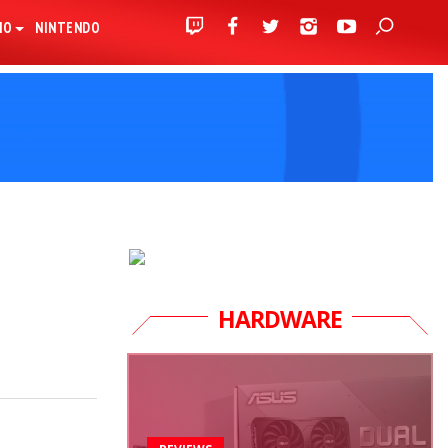
IO
NINTENDO
HARDWARE