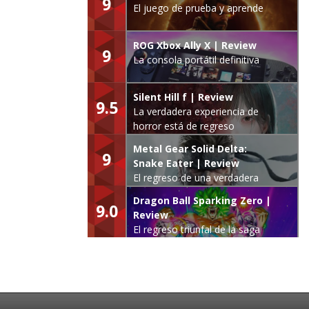
9
El juego de prueba y aprende
ROG Xbox Ally X | Review
9
La consola portátil definitiva
Silent Hill f | Review
9.5
La verdadera experiencia de
horror está de regreso
Metal Gear Solid Delta:
9
Snake Eater | Review
El regreso de una verdadera
leyenda
Dragon Ball Sparking Zero |
9.0
Review
El regreso triunfal de la saga
Budokai Tenkaichi