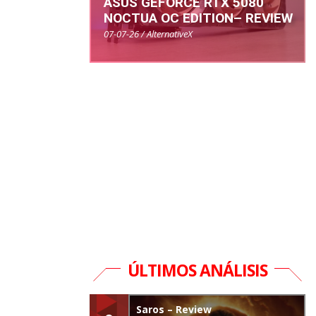
ASUS GEFORCE RTX 5080
NOCTUA OC EDITION– REVIEW
07-07-26 / AlternativeX
ÚLTIMOS ANÁLISIS
Saros – Review