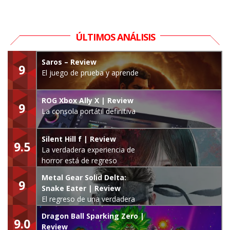
ÚLTIMOS ANÁLISIS
Saros – Review
9
El juego de prueba y aprende
ROG Xbox Ally X | Review
9
La consola portátil definitiva
Silent Hill f | Review
9.5
La verdadera experiencia de
horror está de regreso
Metal Gear Solid Delta:
9
Snake Eater | Review
El regreso de una verdadera
leyenda
Dragon Ball Sparking Zero |
9.0
Review