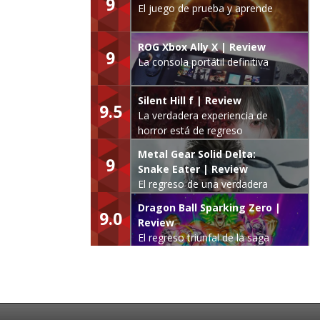
9
El juego de prueba y aprende
ROG Xbox Ally X | Review
9
La consola portátil definitiva
Silent Hill f | Review
9.5
La verdadera experiencia de
horror está de regreso
Metal Gear Solid Delta:
9
Snake Eater | Review
El regreso de una verdadera
leyenda
Dragon Ball Sparking Zero |
9.0
Review
El regreso triunfal de la saga
Budokai Tenkaichi