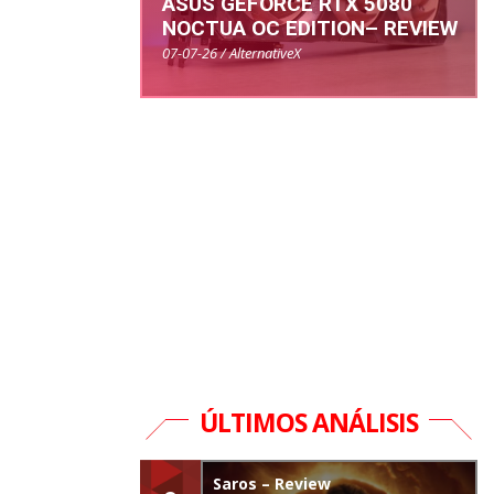
ASUS GEFORCE RTX 5080
NOCTUA OC EDITION– REVIEW
07-07-26 / AlternativeX
ÚLTIMOS ANÁLISIS
Saros – Review