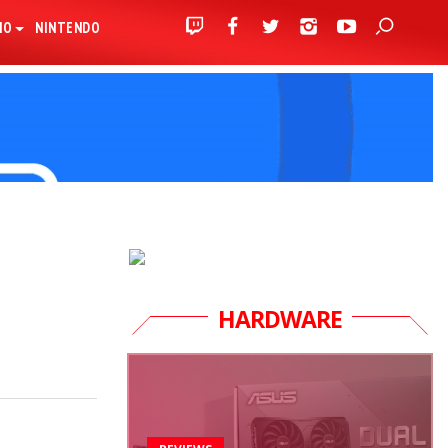
IO
NINTENDO
HARDWARE